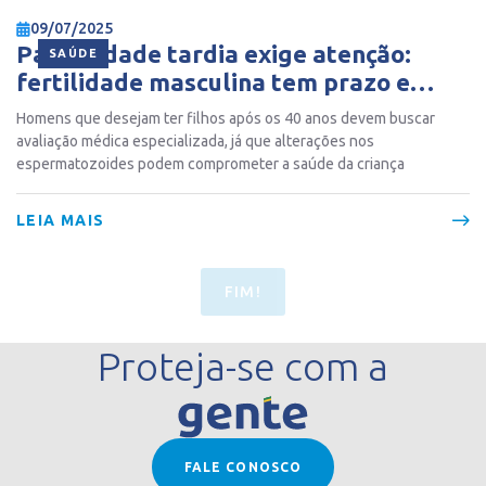
09/07/2025
Paternidade tardia exige atenção:
SAÚDE
fertilidade masculina tem prazo e
riscos
Homens que desejam ter filhos após os 40 anos devem buscar
avaliação médica especializada, já que alterações nos
espermatozoides podem comprometer a saúde da criança
LEIA MAIS
FIM!
Proteja-se com a
FALE CONOSCO