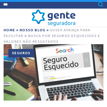
HOME
»
NOSSO BLOG
»
SUSEP AVANÇA PARA
FACILITAR A BUSCA POR SEGUROS ESQUECIDOS E
VALORES NÃO RESGATADOS
SEGUROS