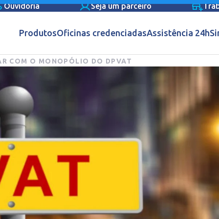
Ouvidoria
Seja um parceiro
Tra
Produtos
Oficinas credenciadas
Assistência 24h
Si
BAR COM O MONOPÓLIO DO DPVAT