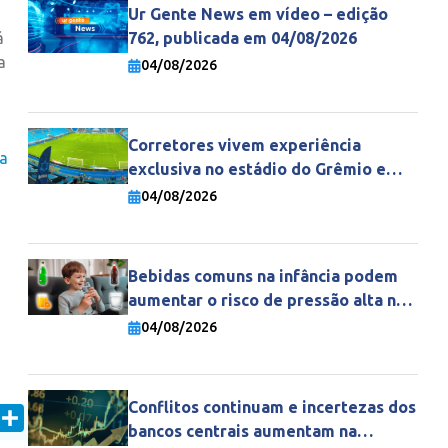
Ur Gente News em vídeo – edição
á
762, publicada em 04/08/2026
a
04/08/2026
Corretores vivem experiência
ia
exclusiva no estádio do Grêmio e
fortalecem parceria com a Gente
04/08/2026
Seguradora
Bebidas comuns na infância podem
aumentar o risco de pressão alta na
vida adulta
04/08/2026
Conflitos continuam e incertezas dos
In
mail
Share
bancos centrais aumentam na