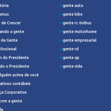
tória
gente auto
amos
gente bike
 de Crescer
gente rc ônibus
ando a gente
gente motorhome
s da Gente
gente empresarial
titucional
gente rd
 do Presidente
gente ap
do o Presidente
gente vida
Alguém acima de você
ativos contábeis
ça Corporativa
com a gente
de