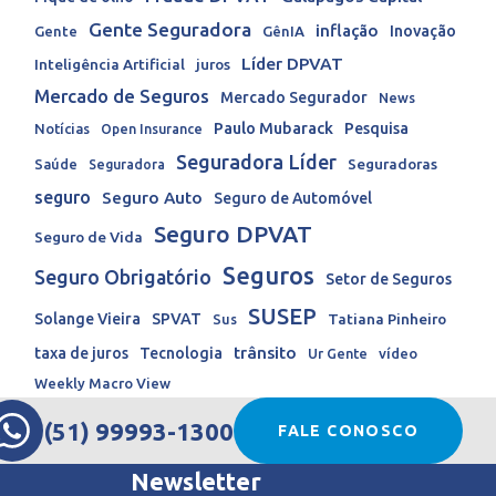
Gente Seguradora
inflação
Inovação
Gente
GênIA
Líder DPVAT
Inteligência Artificial
juros
Mercado de Seguros
Mercado Segurador
News
Paulo Mubarack
Pesquisa
Notícias
Open Insurance
Seguradora Líder
Seguradoras
Saúde
Seguradora
seguro
Seguro Auto
Seguro de Automóvel
Seguro DPVAT
Seguro de Vida
Seguros
Seguro Obrigatório
Setor de Seguros
SUSEP
Solange Vieira
SPVAT
Tatiana Pinheiro
Sus
trânsito
taxa de juros
Tecnologia
Ur Gente
vídeo
Weekly Macro View
(51) 99993-1300
FALE CONOSCO
Newsletter