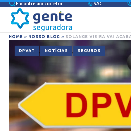
Encontre um corretor
SAC
HOME
»
NOSSO BLOG
»
SOLANGE VIEIRA VAI ACA
,
,
DPVAT
NOTÍCIAS
SEGUROS