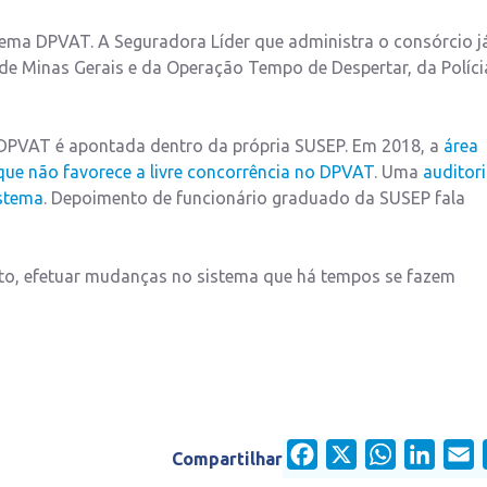
tema DPVAT. A Seguradora Líder que administra o consórcio j
co de Minas Gerais e da Operação Tempo de Despertar, da Políci
 DPVAT é apontada dentro da própria SUSEP. Em 2018, a
área
que não favorece a livre concorrência no DPVAT
. Uma
auditor
istema
. Depoimento de funcionário graduado da SUSEP fala
ato, efetuar mudanças no sistema que há tempos se fazem
Facebook
X
WhatsApp
Linked
E
Compartilhar