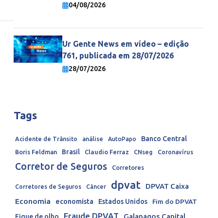
economia mundial
04/08/2026
Ur Gente News em vídeo – edição
761, publicada em 28/07/2026
28/07/2026
Tags
Banco Central
Acidente de Trânsito
análise
AutoPapo
Brasil
Boris Feldman
Claudio Ferraz
CNseg
Coronavírus
Corretor de Seguros
Corretores
dpvat
DPVAT Caixa
Corretores de Seguros
Câncer
Economia
economista
Estados Unidos
Fim do DPVAT
Fraude DPVAT
Galapagos Capital
Fique de olho