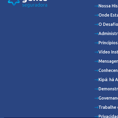
Nossa His
Onde Est
O Desafio
Administr
Princípio
Vídeo Ins
Mensagem
Conhecen
Kipá: há 
Demonstr
Governan
Trabalhe 
Privacida