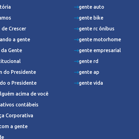
tória
gente auto
amos
gente bike
 de Crescer
gente rc ônibus
ando a gente
gente motorhome
s da Gente
gente empresarial
titucional
gente rd
 do Presidente
gente ap
do o Presidente
gente vida
Alguém acima de você
ativos contábeis
ça Corporativa
com a gente
de