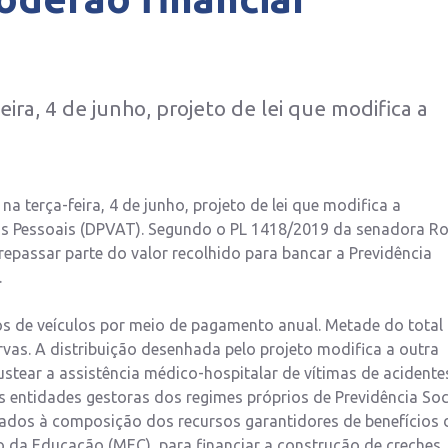
ra, 4 de junho, projeto de lei que modifica a
 terça-feira, 4 de junho, projeto de lei que modifica a
nos Pessoais (DPVAT). Segundo o PL 1418/2019 da senadora R
epassar parte do valor recolhido para bancar a Previdência
.
os de veículos por meio de pagamento anual. Metade do total
vas. A distribuição desenhada pelo projeto modifica a outra
ustear a assistência médico-hospitalar de vítimas de acidente
s entidades gestoras dos regimes próprios de Previdência Soc
inados à composição dos recursos garantidores de benefícios 
io da Educação (MEC), para financiar a construção de creches.