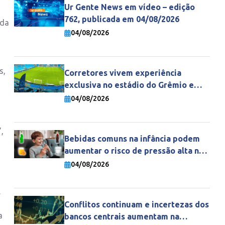
Ur Gente News em vídeo – edição
762, publicada em 04/08/2026
 da
04/08/2026
s,
Corretores vivem experiência
exclusiva no estádio do Grêmio e
fortalecem parceria com a Gente
04/08/2026
Seguradora
,
Bebidas comuns na infância podem
aumentar o risco de pressão alta na
vida adulta
04/08/2026
.
Conflitos continuam e incertezas dos
a
bancos centrais aumentam na