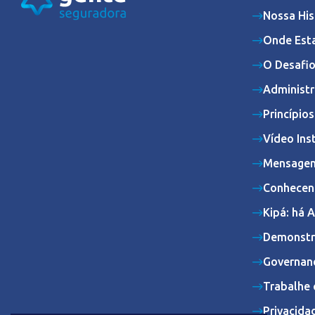
Nossa His
Onde Est
O Desafio
Administr
Princípio
Vídeo Ins
Mensagem
Conhecen
Kipá: há 
Demonstr
Governan
Trabalhe 
Privacida