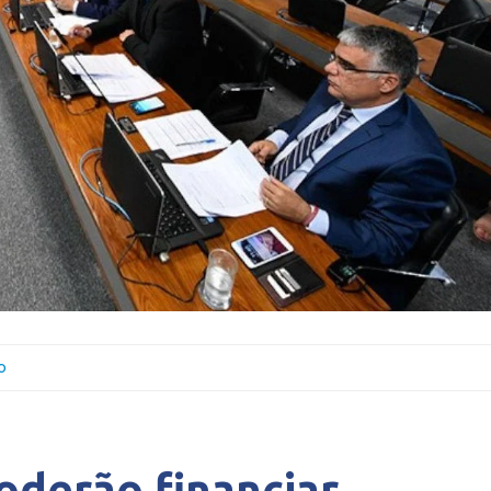
o
derão financiar