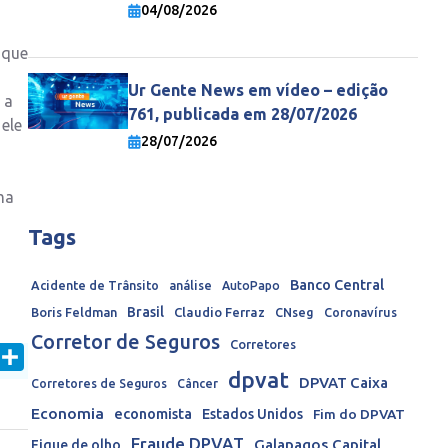
economia mundial
04/08/2026
 que
Ur Gente News em vídeo – edição
 a
761, publicada em 28/07/2026
 ele
28/07/2026
ma
Tags
Banco Central
Acidente de Trânsito
análise
AutoPapo
Brasil
Boris Feldman
Claudio Ferraz
CNseg
Coronavírus
Corretor de Seguros
Corretores
In
mail
Share
dpvat
DPVAT Caixa
Corretores de Seguros
Câncer
Economia
economista
Estados Unidos
Fim do DPVAT
Fraude DPVAT
Galapagos Capital
Fique de olho