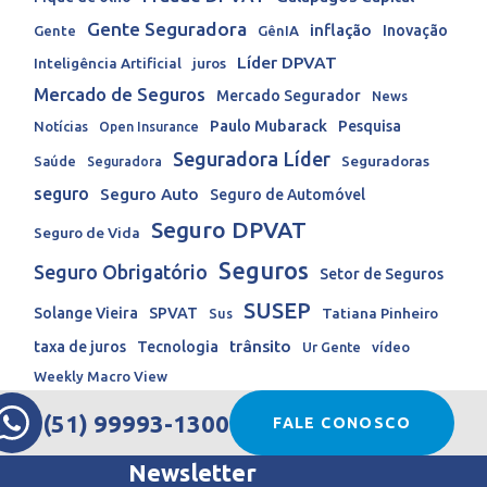
Gente Seguradora
inflação
Inovação
Gente
GênIA
Líder DPVAT
Inteligência Artificial
juros
Mercado de Seguros
Mercado Segurador
News
Paulo Mubarack
Pesquisa
Notícias
Open Insurance
Seguradora Líder
Seguradoras
Saúde
Seguradora
seguro
Seguro Auto
Seguro de Automóvel
Seguro DPVAT
Seguro de Vida
Seguros
Seguro Obrigatório
Setor de Seguros
SUSEP
Solange Vieira
SPVAT
Tatiana Pinheiro
Sus
trânsito
taxa de juros
Tecnologia
Ur Gente
vídeo
Weekly Macro View
(51) 99993-1300
FALE CONOSCO
Newsletter