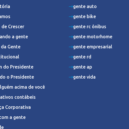
tória
gente auto
amos
gente bike
 de Crescer
gente rc ônibus
ando a gente
gente motorhome
s da Gente
gente empresarial
titucional
gente rd
 do Presidente
gente ap
do o Presidente
gente vida
Alguém acima de você
ativos contábeis
ça Corporativa
com a gente
de