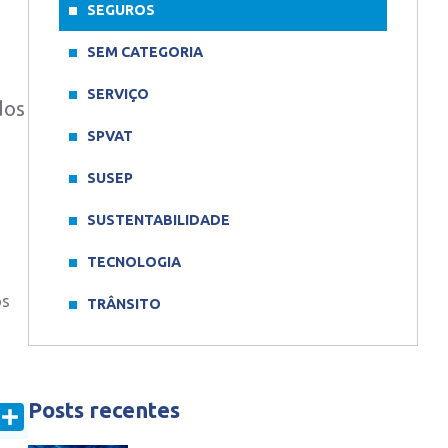
SEGUROS
SEM CATEGORIA
SERVIÇO
dos
SPVAT
SUSEP
SUSTENTABILIDADE
TECNOLOGIA
os
TRÂNSITO
Posts recentes
In
mail
Share