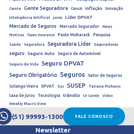
Gente Seguradora
inflação
Inovação
Gente
GênIA
Líder DPVAT
Inteligência Artificial
juros
Mercado de Seguros
Mercado Segurador
News
Paulo Mubarack
Pesquisa
Notícias
Open Insurance
Seguradora Líder
Seguradoras
Saúde
Seguradora
seguro
Seguro Auto
Seguro de Automóvel
Seguro DPVAT
Seguro de Vida
Seguros
Seguro Obrigatório
Setor de Seguros
SUSEP
Solange Vieira
SPVAT
Tatiana Pinheiro
Sus
trânsito
taxa de juros
Tecnologia
Ur Gente
vídeo
Weekly Macro View
(51) 99993-1300
FALE CONOSCO
Newsletter