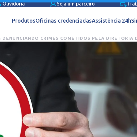
Ouvidoria
Seja um parceiro
Tra
Produtos
Oficinas credenciadas
Assistência 24h
Si
 DENUNCIANDO CRIMES COMETIDOS PELA DIRETORIA 