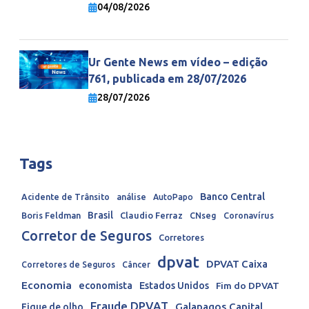
economia mundial
04/08/2026
Ur Gente News em vídeo – edição
761, publicada em 28/07/2026
28/07/2026
Tags
Banco Central
Acidente de Trânsito
análise
AutoPapo
Brasil
Boris Feldman
Claudio Ferraz
CNseg
Coronavírus
Corretor de Seguros
Corretores
dpvat
DPVAT Caixa
Corretores de Seguros
Câncer
Economia
economista
Estados Unidos
Fim do DPVAT
Fraude DPVAT
Galapagos Capital
Fique de olho