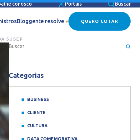
balhe conosco
Portais
Buscar
nistros
Blog
gente resolve
+
QUERO COTAR
DA SUSEP
Categorias
BUSINESS
CLIENTE
CULTURA
DATA COMEMORATIVA