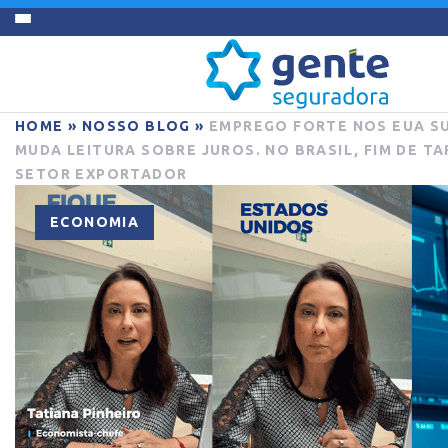
HOME
»
NOSSO BLOG
»
EMPREGO FORTE NOS EUA S
MUDA LEITURA SOBRE JUROS. NO BRASIL, FIM DE TA
SETOR EXPORTADOR
ECONOMIA