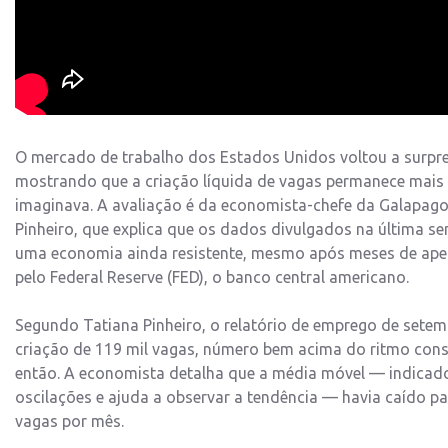
O mercado de trabalho dos Estados Unidos voltou a surpre
mostrando que a criação líquida de vagas permanece mais 
imaginava. A avaliação é da economista-chefe da Galapagos
Pinheiro, que explica que os dados divulgados na última 
uma economia ainda resistente, mesmo após meses de ape
pelo Federal Reserve (FED), o banco central americano.
Segundo Tatiana Pinheiro, o relatório de emprego de sete
criação de 119 mil vagas, número bem acima do ritmo cons
então. A economista detalha que a média móvel — indicad
oscilações e ajuda a observar a tendência — havia caído pa
vagas por mês.