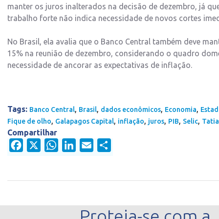
manter os juros inalterados na decisão de dezembro, já q
trabalho forte não indica necessidade de novos cortes imed
No Brasil, ela avalia que o Banco Central também deve mant
15% na reunião de dezembro, considerando o quadro domé
necessidade de ancorar as expectativas de inflação.
Tags:
,
,
,
,
Banco Central
Brasil
dados econômicos
Economia
Estad
,
,
,
,
,
,
Fique de olho
Galapagos Capital
inflação
juros
PIB
Selic
Tatia
Compartilhar
Facebook
X
WhatsApp
LinkedIn
Email
Share
Proteja-se com a