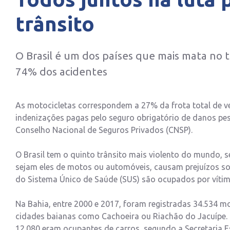
trânsito
O Brasil é um dos países que mais mata no t
74% dos acidentes
As motocicletas correspondem a 27% da frota total de ve
indenizações pagas pelo seguro obrigatório de danos pe
Conselho Nacional de Seguros Privados (CNSP).
O Brasil tem o quinto trânsito mais violento do mundo,
sejam eles de motos ou automóveis, causam prejuízos soc
do Sistema Único de Saúde (SUS) são ocupados por vítima
Na Bahia, entre 2000 e 2017, foram registradas 34.534 mo
cidades baianas como Cachoeira ou Riachão do Jacuípe. 
12.080 eram ocupantes de carros, segundo a Secretaria E