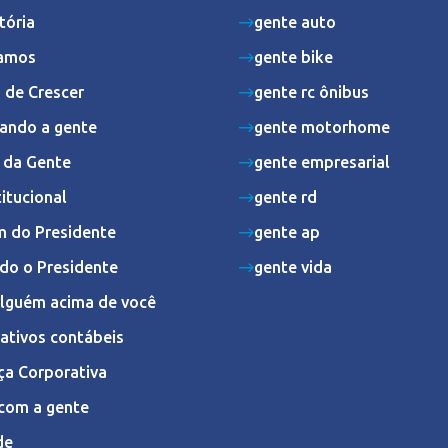
tória
gente auto
amos
gente bike
 de Crescer
gente rc ônibus
ando a gente
gente motorhome
s da Gente
gente empresarial
titucional
gente rd
 do Presidente
gente ap
do o Presidente
gente vida
Alguém acima de você
ativos contábeis
ça Corporativa
com a gente
de