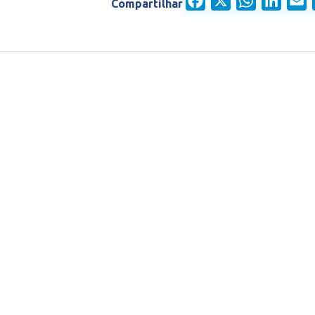
Facebook
X
WhatsApp
Linked
E
Compartilhar