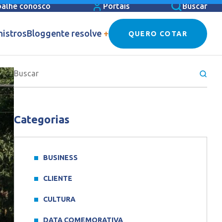
balhe conosco
Portais
Buscar
nistros
Blog
gente resolve
+
QUERO COTAR
Categorias
BUSINESS
CLIENTE
CULTURA
DATA COMEMORATIVA