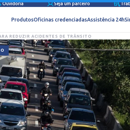
Ouvidoria
Seja um parceiro
Tra
Produtos
Oficinas credenciadas
Assistência 24h
Si
ARA REDUZIR ACIDENTES DE TRÂNSITO
TO