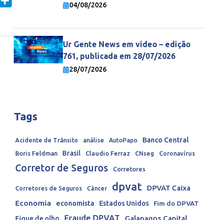
In
mail
Share
economia mundial
04/08/2026
Ur Gente News em vídeo – edição
761, publicada em 28/07/2026
28/07/2026
Tags
Banco Central
Acidente de Trânsito
análise
AutoPapo
Brasil
Boris Feldman
Claudio Ferraz
CNseg
Coronavírus
Corretor de Seguros
Corretores
dpvat
DPVAT Caixa
Corretores de Seguros
Câncer
Economia
economista
Estados Unidos
Fim do DPVAT
Fraude DPVAT
Galapagos Capital
Fique de olho