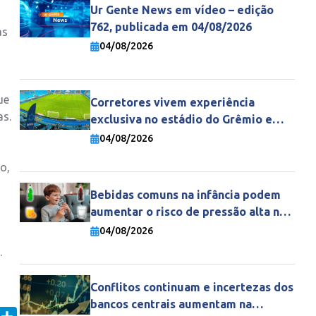
Ur Gente News em vídeo – edição
762, publicada em 04/08/2026
as
04/08/2026
ue
Corretores vivem experiência
as.
exclusiva no estádio do Grêmio e
fortalecem parceria com a Gente
04/08/2026
Seguradora
o,
Bebidas comuns na infância podem
aumentar o risco de pressão alta na
vida adulta
04/08/2026
.
Conflitos continuam e incertezas dos
bancos centrais aumentam na