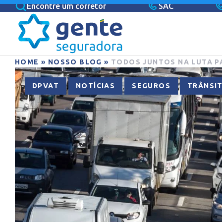
Encontre um corretor
SAC
HOME
»
NOSSO BLOG
»
TODOS JUNTOS NA LUTA P
,
,
,
DPVAT
NOTÍCIAS
SEGUROS
TRÂNSI