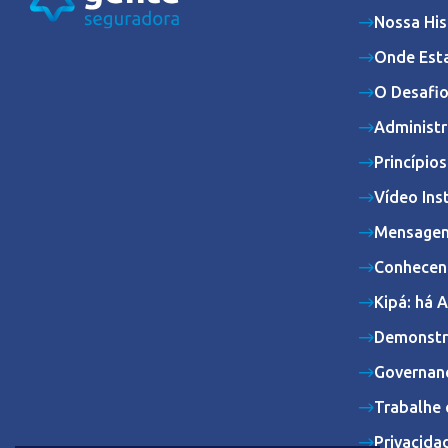
Nossa His
Onde Est
O Desafio
Administr
Princípio
Vídeo Ins
Mensagem
Conhecen
Kipá: há 
Demonstr
Governan
Trabalhe 
Privacida