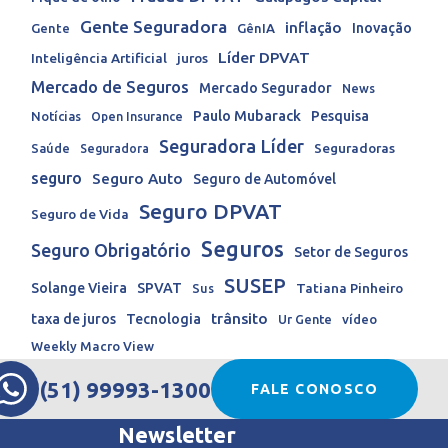
Gente Seguradora
inflação
Inovação
Gente
GênIA
Líder DPVAT
Inteligência Artificial
juros
Mercado de Seguros
Mercado Segurador
News
Paulo Mubarack
Pesquisa
Notícias
Open Insurance
Seguradora Líder
Seguradoras
Saúde
Seguradora
seguro
Seguro Auto
Seguro de Automóvel
Seguro DPVAT
Seguro de Vida
Seguros
Seguro Obrigatório
Setor de Seguros
SUSEP
Solange Vieira
SPVAT
Tatiana Pinheiro
Sus
trânsito
taxa de juros
Tecnologia
Ur Gente
vídeo
Weekly Macro View
(51) 99993-1300
FALE CONOSCO
Newsletter