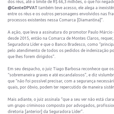
dos réus, até o limite de R$ 66,3 milhões, o que foi nega
@GenteDPVAT
também teve acesso, ele alega a inexistê
entre os réus e os outros personagens envolvidos nas f
processos existentes nessa Comarca [Diamantina]”.
A ação, que leva a assinatura do promotor Paulo Márcio 
desde 2015, então na Comarca de Montes Claros, requer, 
Seguradora Líder e que o Banco Bradesco, como “principal
pelo atendimento de todos os pedidos de indenização po
que lhes forem dirigidos”.
Em seu despacho, o juiz Tiago Barbosa reconhece que os f
“sobremaneira graves e até escandalosos”, e diz vislumb
que “não foi possível precisar, com a segurança necessár
quais, por óbvio, podem ter repercutido de maneira sist
Mais adiante, o juiz assinala “que a seu ver não está cla
um grupo criminoso composto por advogados, profissionai
diretoria [anterior] da Seguradora Líder”.