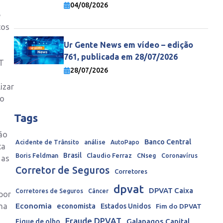
economia mundial
04/08/2026
e
tos
Ur Gente News em vídeo – edição
761, publicada em 28/07/2026
AT
28/07/2026
izar
to
Tags
são
Banco Central
Acidente de Trânsito
análise
AutoPapo
ta
Brasil
Boris Feldman
Claudio Ferraz
CNseg
Coronavírus
 as
Corretor de Seguros
Corretores
dpvat
DPVAT Caixa
Corretores de Seguros
Câncer
 por
na
Economia
economista
Estados Unidos
Fim do DPVAT
Fraude DPVAT
Galapagos Capital
Fique de olho