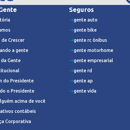
 Gente
Seguros
tória
gente auto
amos
gente bike
 de Crescer
gente rc ônibus
ando a gente
gente motorhome
s da Gente
gente empresarial
titucional
gente rd
 do Presidente
gente ap
do o Presidente
gente vida
Alguém acima de você
ativos contábeis
ça Corporativa