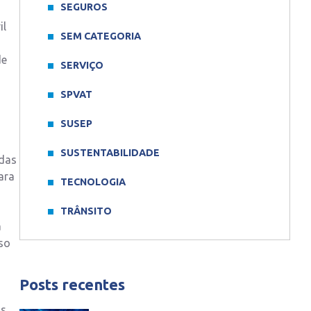
SEGUROS
il
SEM CATEGORIA
de
SERVIÇO
SPVAT
SUSEP
SUSTENTABILIDADE
 das
ara
TECNOLOGIA
TRÂNSITO
a
so
Posts recentes
os