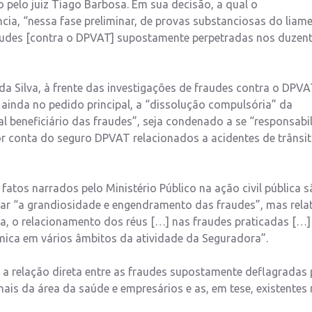
do pelo juiz Tiago Barbosa. Em sua decisão, a qual o
ncia, “nessa fase preliminar, de provas substanciosas do liam
raudes [contra o DPVAT] supostamente perpetradas nos duzen
da Silva, à frente das investigações de fraudes contra o DPV
ainda no pedido principal, a “dissolução compulsória” da
 beneficiário das fraudes”, seja condenado a se “responsabil
r conta do seguro DPVAT relacionados a acidentes de trânsi
atos narrados pelo Ministério Público na ação civil pública 
rar “a grandiosidade e engendramento das fraudes”, mas rela
ia, o relacionamento dos réus […] nas fraudes praticadas […]
êmica em vários âmbitos da atividade da Seguradora”.
ra a relação direta entre as fraudes supostamente deflagradas
s da área da saúde e empresários e as, em tese, existentes 