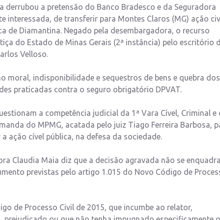
a derrubou a pretensão do Banco Bradesco e da Seguradora
e interessada, de transferir para Montes Claros (MG) ação civ
rca de Diamantina. Negado pela desembargadora, o recurso
tiça do Estado de Minas Gerais (2ª instância) pelo escritório 
arlos Velloso.
o moral, indisponibilidade e sequestros de bens e quebra dos
udes praticadas contra o seguro obrigatório DPVAT.
estionam a competência judicial da 1ª Vara Cível, Criminal e
demanda do MPMG, acatada pelo juiz Tiago Ferreira Barbosa, p
a ação cível pública, na defesa da sociedade.
ra Claudia Maia diz que a decisão agravada não se enquadr
umento previstas pelo artigo 1.015 do Novo Código de Proces
ódigo de Processo Civil de 2015, que incumbe ao relator,
l, prejudicado ou que não tenha impugnado especificamente 