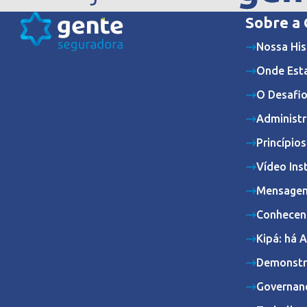
Sobre a
Nossa His
Onde Est
O Desafio
Administr
Princípio
Vídeo Ins
Mensagem
Conhecen
Kipá: há 
Demonstr
Governan