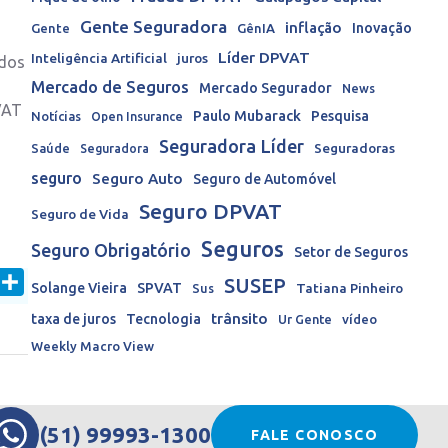
Gente Seguradora
inflação
Inovação
Gente
GênIA
Líder DPVAT
Inteligência Artificial
juros
idos
Mercado de Seguros
Mercado Segurador
News
VAT
Paulo Mubarack
Pesquisa
Notícias
Open Insurance
Seguradora Líder
Seguradoras
Saúde
Seguradora
seguro
Seguro Auto
Seguro de Automóvel
Seguro DPVAT
Seguro de Vida
Seguros
Seguro Obrigatório
Setor de Seguros
In
mail
Share
SUSEP
Solange Vieira
SPVAT
Tatiana Pinheiro
Sus
trânsito
taxa de juros
Tecnologia
Ur Gente
vídeo
Weekly Macro View
(51) 99993-1300
FALE CONOSCO