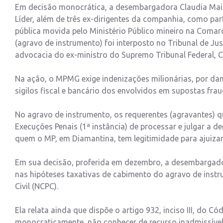
Em decisão monocrática, a desembargadora Claudia Mai
Líder, além de três ex-dirigentes da companhia, como part
pública movida pelo Ministério Público mineiro na Coma
(agravo de instrumento) foi interposto no Tribunal de Jus
advocacia do ex-ministro do Supremo Tribunal Federal, C
Na ação, o MPMG exige indenizações milionárias, por dan
sigilos fiscal e bancário dos envolvidos em supostas fra
No agravo de instrumento, os requerentes (agravantes) qu
Execuções Penais (1ª instância) de processar e julgar a 
quem o MP, em Diamantina, tem legitimidade para ajuizar 
Em sua decisão, proferida em dezembro, a desembargado
nas hipóteses taxativas de cabimento do agravo de instr
Civil (NCPC).
Ela relata ainda que dispõe o artigo 932, inciso III, do C
monocraticamente, não conhecer de recurso inadmissíve