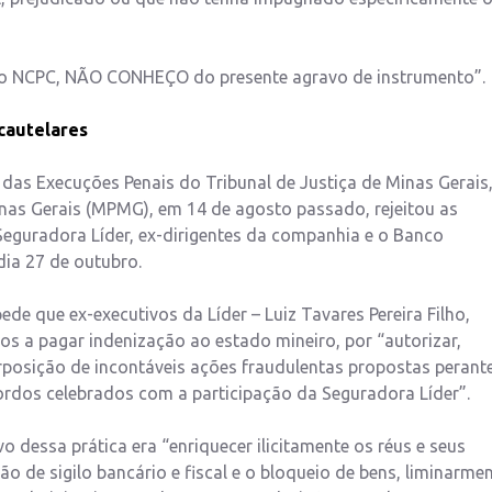
I, do NCPC, NÃO CONHEÇO do presente agravo de instrumento”.
cautelares
 e das Execuções Penais do Tribunal de Justiça de Minas Gerais
Minas Gerais (MPMG), em 14 de agosto passado, rejeitou as
Seguradora Líder, ex-dirigentes da companhia e o Banco
dia 27 de outubro.
e que ex-executivos da Líder – Luiz Tavares Pereira Filho,
os a pagar indenização ao estado mineiro, por “autorizar,
terposição de incontáveis ações fraudulentas propostas perant
ordos celebrados com a participação da Seguradora Líder”.
 dessa prática era “enriquecer ilicitamente os réus e seus
 de sigilo bancário e fiscal e o bloqueio de bens, liminarmen