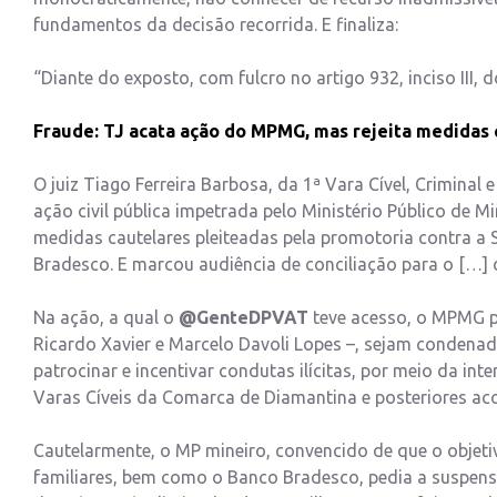
fundamentos da decisão recorrida. E finaliza:
“Diante do exposto, com fulcro no artigo 932, inciso II
Fraude: TJ acata ação do MPMG, mas rejeita medidas 
O juiz Tiago Ferreira Barbosa, da 1ª Vara Cível, Criminal
ação civil pública impetrada pelo Ministério Público de 
medidas cautelares pleiteadas pela promotoria contra a 
Bradesco. E marcou audiência de conciliação para o […] 
Na ação, a qual o
@GenteDPVAT
teve acesso, o MPMG ped
Ricardo Xavier e Marcelo Davoli Lopes –, sejam condenad
patrocinar e incentivar condutas ilícitas, por meio da in
Varas Cíveis da Comarca de Diamantina e posteriores ac
Cautelarmente, o MP mineiro, convencido de que o objetivo
familiares, bem como o Banco Bradesco, pedia a suspensão