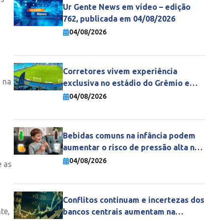
Ur Gente News em vídeo – edição
762, publicada em 04/08/2026
04/08/2026
Corretores vivem experiência
, na
exclusiva no estádio do Grêmio e
fortalecem parceria com a Gente
04/08/2026
Seguradora
Bebidas comuns na infância podem
aumentar o risco de pressão alta na
vida adulta
04/08/2026
e as
Conflitos continuam e incertezas dos
te,
bancos centrais aumentam na