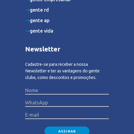
gente rd
gente ap
gente vida
Newsletter
Cadastre-se para receber a nossa
Newsletter e ter as vantagens do gente
clube, como descontos e promoções.
Please lea