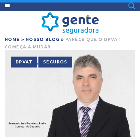
HOME
»
NOSSO BLOG
»
PARECE QUE O DPVAT
COMEÇA A MUDAR
,
DPVAT
SEGUROS