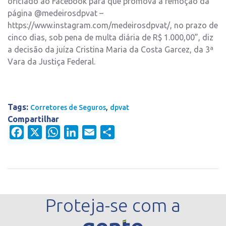
oficiado ao Facebook para que promova a remoção da
página @medeirosdpvat –
https://www.instagram.com/medeirosdpvat/, no prazo de
cinco dias, sob pena de multa diária de R$ 1.000,00”, diz
a decisão da juíza Cristina Maria da Costa Garcez, da 3ª
Vara da Justiça Federal.
Tags:
,
Corretores de Seguros
dpvat
Compartilhar
Facebook
X
WhatsApp
LinkedIn
Email
Share
Proteja-se com a