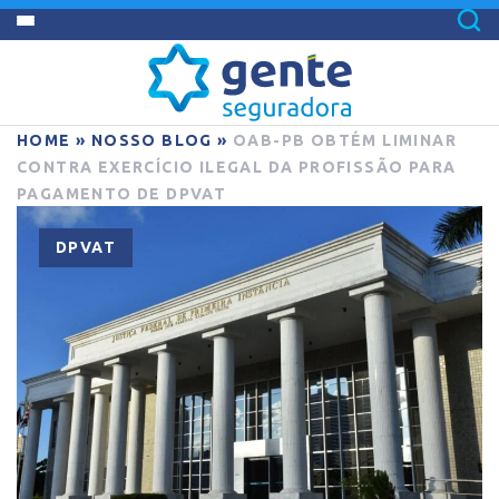
HOME
»
NOSSO BLOG
»
OAB-PB OBTÉM LIMINAR
CONTRA EXERCÍCIO ILEGAL DA PROFISSÃO PARA
PAGAMENTO DE DPVAT
DPVAT