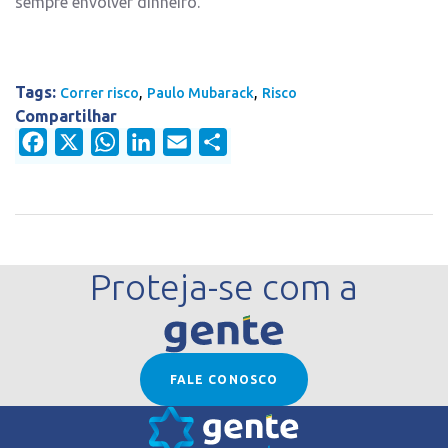
sempre envolver dinheiro.
Tags:
,
,
Correr risco
Paulo Mubarack
Risco
Compartilhar
Facebook
X
WhatsApp
LinkedIn
Email
Share
Proteja-se com a
FALE CONOSCO