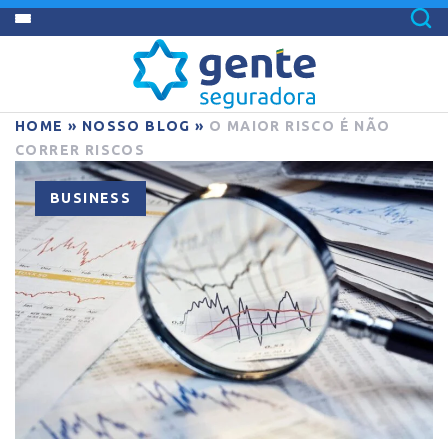
HOME
»
NOSSO BLOG
»
O MAIOR RISCO É NÃO
CORRER RISCOS
BUSINESS