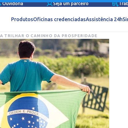
Ouvidoria
Seja um parceiro
Tra
Produtos
Oficinas credenciadas
Assistência 24h
Si
 A TRILHAR O CAMINHO DA PROSPERIDADE