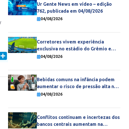
Ur Gente News em vídeo – edição
a
762, publicada em 04/08/2026
04/08/2026
r
Corretores vivem experiência
exclusiva no estádio do Grêmio e
fortalecem parceria com a Gente
In
mail
Share
04/08/2026
Seguradora
Bebidas comuns na infância podem
aumentar o risco de pressão alta na
vida adulta
04/08/2026
Conflitos continuam e incertezas dos
bancos centrais aumentam na