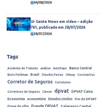
economia mundial
04/08/2026
Ur Gente News em vídeo – edição
761, publicada em 28/07/2026
28/07/2026
Tags
Banco Central
Acidente de Trânsito
análise
AutoPapo
Brasil
Boris Feldman
Claudio Ferraz
CNseg
Coronavírus
Corretor de Seguros
Corretores
dpvat
DPVAT Caixa
Corretores de Seguros
Câncer
Economia
economista
Estados Unidos
Fim do DPVAT
Fraude DPVAT
Galapagos Capital
Fique de olho