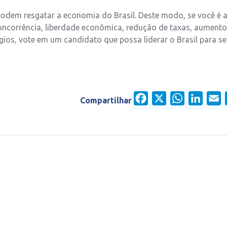
podem resgatar a economia do Brasil. Deste modo, se você é 
e concorrência, liberdade econômica, redução de taxas, aumento
égios, vote em um candidato que possa liderar o Brasil para se
Facebook
X
WhatsApp
Linked
E
Compartilhar