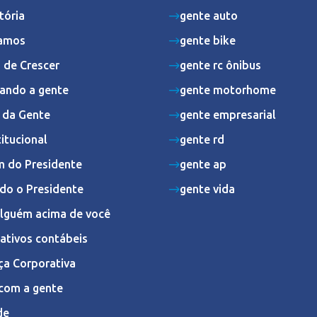
tória
gente auto
amos
gente bike
 de Crescer
gente rc ônibus
ando a gente
gente motorhome
s da Gente
gente empresarial
titucional
gente rd
 do Presidente
gente ap
do o Presidente
gente vida
Alguém acima de você
ativos contábeis
ça Corporativa
com a gente
de