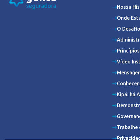
Nossa His
Onde Est
O Desafio
Administr
Princípio
Vídeo Ins
Mensagem
Conhecen
Kipá: há 
Demonstr
Governan
Trabalhe 
Privacida