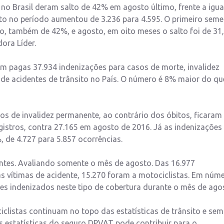
no Brasil deram salto de 42% em agosto último, frente a igua
to no período aumentou de 3.236 para 4.595. O primeiro seme
o, também de 42%, e agosto, em oito meses o salto foi de 31
ora Líder.
 pagas 37.934 indenizações para casos de morte, invalidez
de acidentes de trânsito no País. O número é 8% maior do qu
os de invalidez permanente, ao contrário dos óbitos, ficaram
istros, contra 27.165 em agosto de 2016. Já as indenizações
 de 4.727 para 5.857 ocorrências.
dentes. Avaliando somente o mês de agosto. Das 16.977
s vítimas de acidente, 15.270 foram a motociclistas. Em núm
es indenizados neste tipo de cobertura durante o mês de ago
ciclistas continuam no topo das estatísticas de trânsito e se
 estatísticas do seguro DPVAT pode contribuir para o