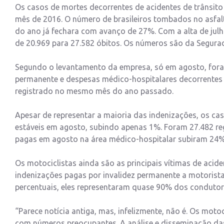
Os casos de mortes decorrentes de acidentes de trânsito 
mês de 2016. O número de brasileiros tombados no asfal
do ano já fechara com avanço de 27%. Com a alta de julh
de 20.969 para 27.582 óbitos. Os números são da Segurad
Segundo o levantamento da empresa, só em agosto, foram
permanente e despesas médico-hospitalares decorrentes 
registrado no mesmo mês do ano passado.
Apesar de representar a maioria das indenizações, os cas
estáveis em agosto, subindo apenas 1%. Foram 27.482 reg
pagas em agosto na área médico-hospitalar subiram 24%,
Os motociclistas ainda são as principais vítimas de aci
indenizações pagas por invalidez permanente a motorista
percentuais, eles representaram quase 90% dos condutor
“Parece notícia antiga, mas, infelizmente, não é. Os moto
com números preocupantes. A análise e disseminação das