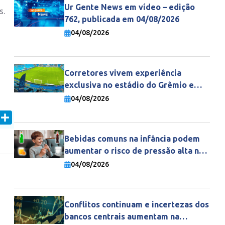
Ur Gente News em vídeo – edição
s.
762, publicada em 04/08/2026
04/08/2026
o
Corretores vivem experiência
exclusiva no estádio do Grêmio e
fortalecem parceria com a Gente
04/08/2026
Seguradora
In
mail
Share
Bebidas comuns na infância podem
aumentar o risco de pressão alta na
vida adulta
04/08/2026
Conflitos continuam e incertezas dos
bancos centrais aumentam na