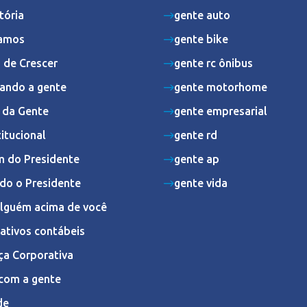
tória
gente auto
amos
gente bike
 de Crescer
gente rc ônibus
ando a gente
gente motorhome
s da Gente
gente empresarial
titucional
gente rd
 do Presidente
gente ap
do o Presidente
gente vida
Alguém acima de você
ativos contábeis
ça Corporativa
com a gente
de