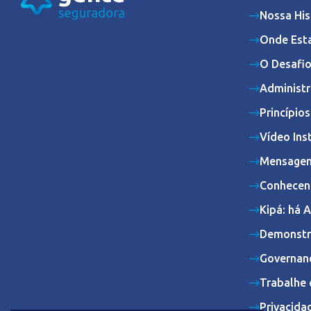
Nossa His
Onde Est
O Desafio
Administr
Princípio
Vídeo Ins
Mensagem
Conhecen
Kipá: há 
Demonstr
Governan
Trabalhe 
Privacida