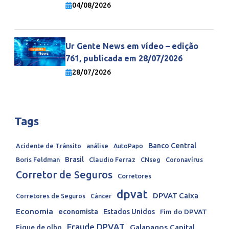
economia mundial
04/08/2026
Ur Gente News em vídeo – edição
761, publicada em 28/07/2026
28/07/2026
Tags
Banco Central
Acidente de Trânsito
análise
AutoPapo
Brasil
Boris Feldman
Claudio Ferraz
CNseg
Coronavírus
Corretor de Seguros
Corretores
dpvat
DPVAT Caixa
Corretores de Seguros
Câncer
Economia
economista
Estados Unidos
Fim do DPVAT
Fraude DPVAT
Galapagos Capital
Fique de olho