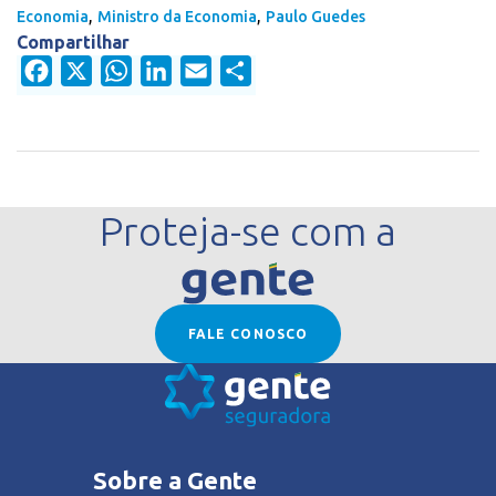
,
,
Economia
Ministro da Economia
Paulo Guedes
Compartilhar
Facebook
X
WhatsApp
LinkedIn
Email
Share
Proteja-se com a
FALE CONOSCO
Sobre a Gente