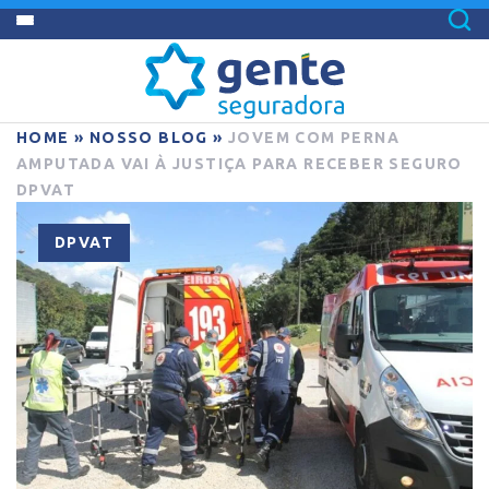
HOME
»
NOSSO BLOG
»
JOVEM COM PERNA
AMPUTADA VAI À JUSTIÇA PARA RECEBER SEGURO
DPVAT
DPVAT