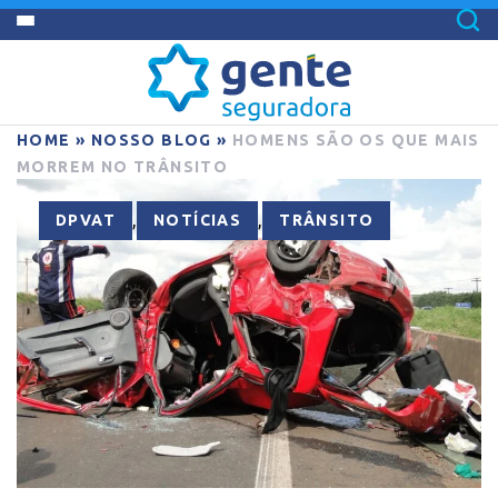
HOME
»
NOSSO BLOG
»
HOMENS SÃO OS QUE MAIS
MORREM NO TRÂNSITO
,
,
DPVAT
NOTÍCIAS
TRÂNSITO