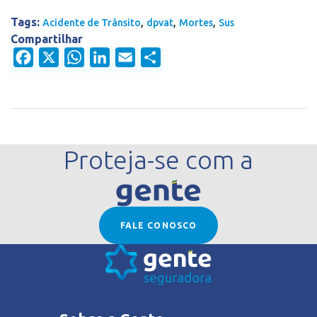
Tags:
,
,
,
Acidente de Trânsito
dpvat
Mortes
Sus
Compartilhar
Facebook
X
WhatsApp
LinkedIn
Email
Share
Proteja-se com a
FALE CONOSCO