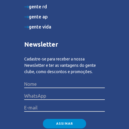
gente rd
gente ap
gente vida
Newsletter
Cadastre-se para receber a nossa
Newsletter e ter as vantagens do gente
clube, como descontos e promoções.
Please lea