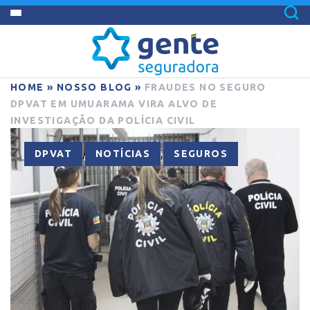
HOME
»
NOSSO BLOG
»
FRAUDES NO SEGURO
DPVAT EM UMUARAMA VIRA ALVO DE
INVESTIGAÇÃO DA POLÍCIA CIVIL
,
,
DPVAT
NOTÍCIAS
SEGUROS