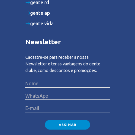
gente rd
gente ap
gente vida
Newsletter
Cadastre-se para receber a nossa
Newsletter e ter as vantagens do gente
clube, como descontos e promoções.
Please lea