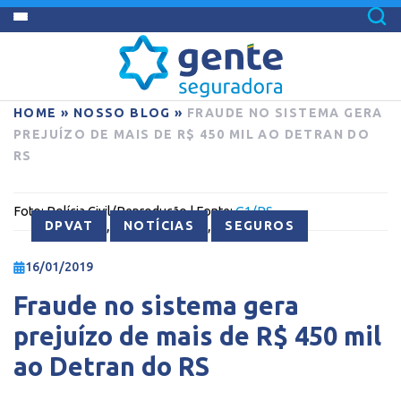
HOME
»
NOSSO BLOG
»
FRAUDE NO SISTEMA GERA
PREJUÍZO DE MAIS DE R$ 450 MIL AO DETRAN DO
RS
Foto:
Polícia Civil/Reprodução
| Fonte:
G1/RS
,
,
DPVAT
NOTÍCIAS
SEGUROS
16/01/2019
Fraude no sistema gera
prejuízo de mais de R$ 450 mil
ao Detran do RS