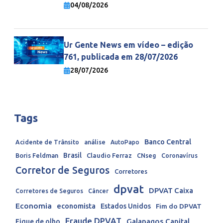
economia mundial
04/08/2026
Ur Gente News em vídeo – edição
761, publicada em 28/07/2026
28/07/2026
Tags
Banco Central
Acidente de Trânsito
análise
AutoPapo
Brasil
Boris Feldman
Claudio Ferraz
CNseg
Coronavírus
Corretor de Seguros
Corretores
dpvat
DPVAT Caixa
Corretores de Seguros
Câncer
Economia
economista
Estados Unidos
Fim do DPVAT
Fraude DPVAT
Galapagos Capital
Fique de olho