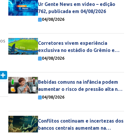
Ur Gente News em vídeo – edição
762, publicada em 04/08/2026
04/08/2026
nos
Corretores vivem experiência
exclusiva no estádio do Grêmio e
fortalecem parceria com a Gente
04/08/2026
Seguradora
In
mail
Share
Bebidas comuns na infância podem
aumentar o risco de pressão alta na
vida adulta
04/08/2026
Conflitos continuam e incertezas dos
bancos centrais aumentam na