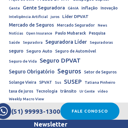
Gente Seguradora
inflação
Inovação
Gente
GênIA
Líder DPVAT
Inteligência Artificial
juros
Mercado de Seguros
Mercado Segurador
News
Paulo Mubarack
Pesquisa
Notícias
Open Insurance
Seguradora Líder
Seguradoras
Saúde
Seguradora
seguro
Seguro Auto
Seguro de Automóvel
Seguro DPVAT
Seguro de Vida
Seguros
Seguro Obrigatório
Setor de Seguros
SUSEP
Solange Vieira
SPVAT
Tatiana Pinheiro
Sus
trânsito
taxa de juros
Tecnologia
Ur Gente
vídeo
Weekly Macro View
(51) 99993-1300
FALE CONOSCO
Newsletter