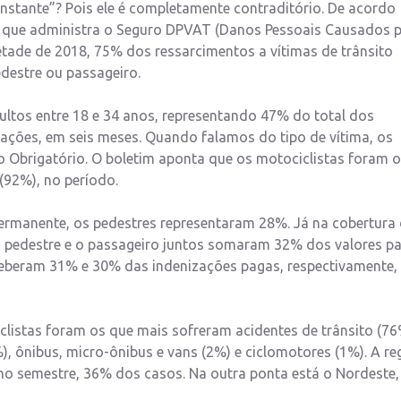
onstante”? Pois ele é completamente contraditório. De acordo
r, que administra o Seguro DPVAT (Danos Pessoais Causados 
etade de 2018, 75% dos ressarcimentos a vítimas de trânsito
destre ou passageiro.
dultos entre 18 e 34 anos, representando 47% do total dos
ações, em seis meses. Quando falamos do tipo de vítima, os
Obrigatório. O boletim aponta que os motociclistas foram 
(92%), no período.
Permanente, os pedestres representaram 28%. Já na cobertura
o pedestre e o passageiro juntos somaram 32% dos valores p
eceberam 31% e 30% das indenizações pagas, respectivamente,
istas foram os que mais sofreram acidentes de trânsito (76
, ônibus, micro-ônibus e vans (2%) e ciclomotores (1%). A re
no semestre, 36% dos casos. Na outra ponta está o Nordeste,