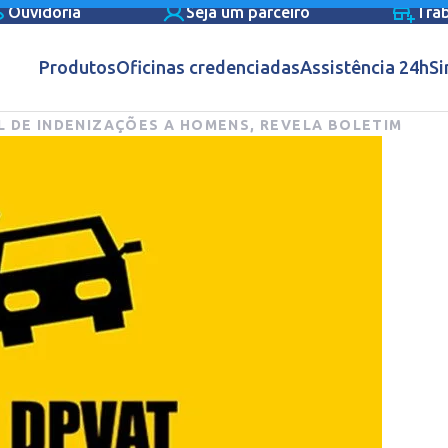
Ouvidoria
Seja um parceiro
Tra
Produtos
Oficinas credenciadas
Assistência 24h
Si
L DE INDENIZAÇÕES A HOMENS, REVELA BOLETIM