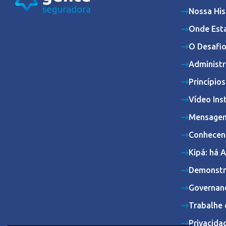
Nossa His
Onde Est
O Desafio
Administr
Princípio
Vídeo Ins
Mensagem
Conhecen
Kipá: há 
Demonstr
Governan
Trabalhe 
Privacida