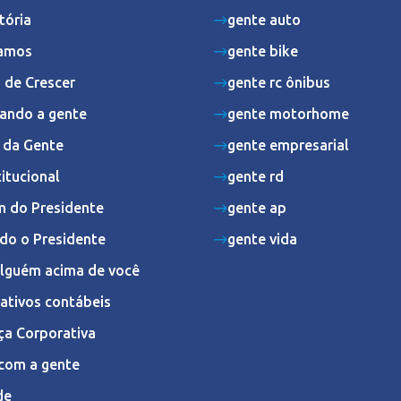
tória
gente auto
amos
gente bike
 de Crescer
gente rc ônibus
ando a gente
gente motorhome
s da Gente
gente empresarial
titucional
gente rd
 do Presidente
gente ap
do o Presidente
gente vida
Alguém acima de você
ativos contábeis
ça Corporativa
com a gente
de