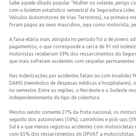
Sabe aquele ditado popular “Mulher no volante, perigo c
com o boletim estatístico semestral da Seguradora Líde
Veículos Automotores de Vias Terrestres), na primeira m
foram pagos ao sexo masculino, seja como motorista, pe
A faixa etária mais atingida no período foi a de jovens a
pagamentos, o que corresponde a cerca de 91 mil indeniz
motoristas receberam 59% dos ressarcimentos do Seguro 
que mais sofreram acidentes com sequelas permanentes 
Nas indenizações por acidentes fatais ou com Invalidez 
DAMS (reembolso de despesas médicas e hospitalares), 
no semestre. Entre as regiões, o Nordeste e o Sudeste r
independentemente do tipo de cobertura.
Mesmo sendo somente 27% da frota nacional, os motocicl
seguido dos automóveis (18%), caminhões e pick-ups (3%)
Sul é a que menos registrou acidentes com motocicletas 
com 65% dos ressarcimentos do DPVAT a motociclistas.