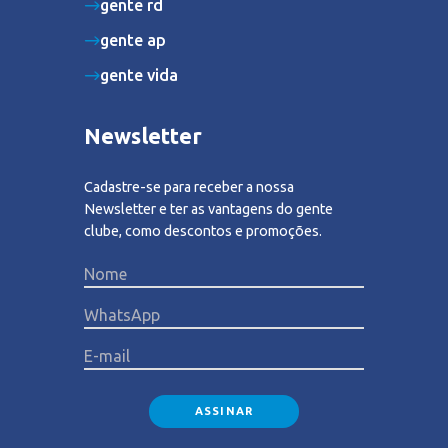
gente rd
gente ap
gente vida
Newsletter
Cadastre-se para receber a nossa
Newsletter e ter as vantagens do gente
clube, como descontos e promoções.
Please lea