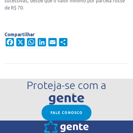
sucessivas, desde que o valor mínimo por parcela fosse
de R$ 70.
Compartilhar
Facebook
X
WhatsApp
LinkedIn
Email
Share
Proteja-se com a
FALE CONOSCO