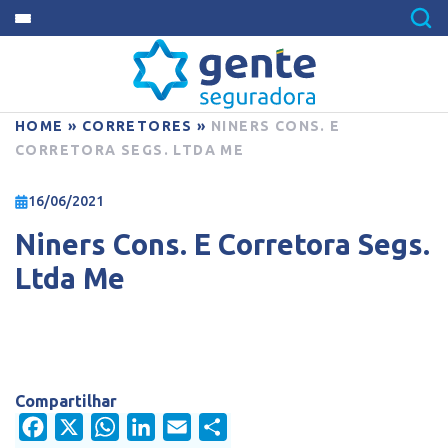
HOME
»
CORRETORES
»
NINERS CONS. E
CORRETORA SEGS. LTDA ME
16/06/2021
Niners Cons. E Corretora Segs.
Ltda Me
Compartilhar
Facebook
X
WhatsApp
LinkedIn
Email
Share