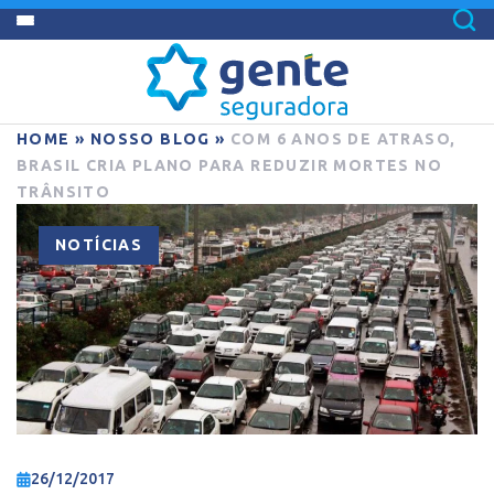
HOME
»
NOSSO BLOG
»
COM 6 ANOS DE ATRASO,
BRASIL CRIA PLANO PARA REDUZIR MORTES NO
TRÂNSITO
NOTÍCIAS
26/12/2017