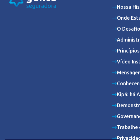
Nossa His
Onde Est
O Desafio
Administr
Princípio
Vídeo Ins
Mensagem
Conhecen
Kipá: há 
Demonstr
Governan
Trabalhe 
Privacida