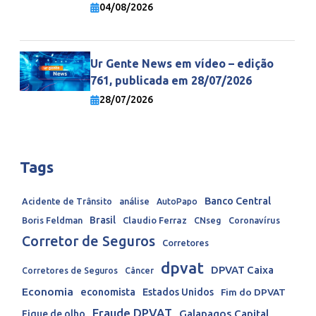
economia mundial
04/08/2026
Ur Gente News em vídeo – edição
761, publicada em 28/07/2026
28/07/2026
Tags
Banco Central
Acidente de Trânsito
análise
AutoPapo
Brasil
Boris Feldman
Claudio Ferraz
CNseg
Coronavírus
Corretor de Seguros
Corretores
dpvat
DPVAT Caixa
Corretores de Seguros
Câncer
Economia
economista
Estados Unidos
Fim do DPVAT
Fraude DPVAT
Galapagos Capital
Fique de olho