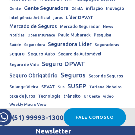
Gente Seguradora
inflação
Inovação
Gente
GênIA
Líder DPVAT
Inteligência Artificial
juros
Mercado de Seguros
Mercado Segurador
News
Paulo Mubarack
Pesquisa
Notícias
Open Insurance
Seguradora Líder
Seguradoras
Saúde
Seguradora
seguro
Seguro Auto
Seguro de Automóvel
Seguro DPVAT
Seguro de Vida
Seguros
Seguro Obrigatório
Setor de Seguros
SUSEP
Solange Vieira
SPVAT
Tatiana Pinheiro
Sus
trânsito
taxa de juros
Tecnologia
Ur Gente
vídeo
Weekly Macro View
(51) 99993-1300
FALE CONOSCO
Newsletter