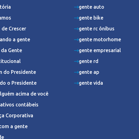
tória
gente auto
amos
gente bike
 de Crescer
gente rc ônibus
ando a gente
gente motorhome
s da Gente
gente empresarial
titucional
gente rd
 do Presidente
gente ap
do o Presidente
gente vida
Alguém acima de você
ativos contábeis
ça Corporativa
com a gente
de