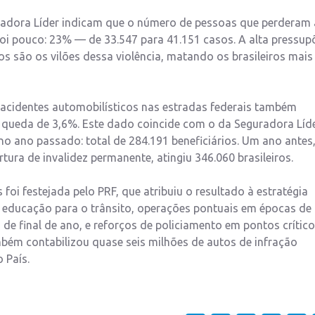
radora Líder indicam que o número de pessoas que perderam 
 foi pouco: 23% — de 33.547 para 41.151 casos. A alta pressup
os são os vilões dessa violência, matando os brasileiros mais
 acidentes automobilísticos nas estradas federais também
 queda de 3,6%. Este dado coincide com o da Seguradora Líde
o ano passado: total de 284.191 beneficiários. Um ano antes,
ra de invalidez permanente, atingiu 346.060 brasileiros.
foi festejada pelo PRF, que atribuiu o resultado à estratégia
 educação para o trânsito, operações pontuais em épocas de
 de final de ano, e reforços de policiamento em pontos crític
bém contabilizou quase seis milhões de autos de infração
 País.