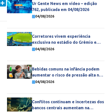
In
mail
Share
Ur Gente News em vídeo – edição
762, publicada em 04/08/2026
04/08/2026
Corretores vivem experiência
exclusiva no estádio do Grêmio e
fortalecem parceria com a Gente
04/08/2026
Seguradora
Bebidas comuns na infância podem
aumentar o risco de pressão alta na
vida adulta
04/08/2026
Conflitos continuam e incertezas dos
bancos centrais aumentam na