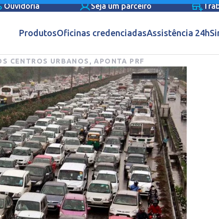
Ouvidoria
Seja um parceiro
Tra
Produtos
Oficinas credenciadas
Assistência 24h
Si
OS CENTROS URBANOS, APONTA PRF