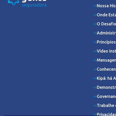
Nossa His
Onde Est
O Desafio
Administr
Princípio
Vídeo Ins
Mensagem
Conhecen
Kipá: há 
Demonstr
Governan
Trabalhe 
Privacida