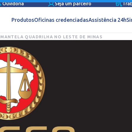
Ouvidoria
Seja um parceiro
Tra
Produtos
Oficinas credenciadas
Assistência 24h
Si
SMANTELA QUADRILHA NO LESTE DE MINAS