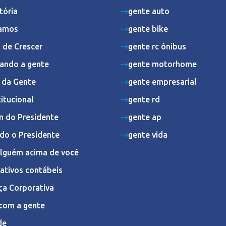
tória
gente auto
amos
gente bike
 de Crescer
gente rc ônibus
ando a gente
gente motorhome
s da Gente
gente empresarial
titucional
gente rd
 do Presidente
gente ap
do o Presidente
gente vida
Alguém acima de você
ativos contábeis
ça Corporativa
com a gente
de