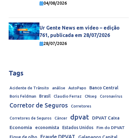
economia mundial
04/08/2026
Ur Gente News em vídeo – edição
761, publicada em 28/07/2026
28/07/2026
Tags
Banco Central
Acidente de Trânsito
análise
AutoPapo
Brasil
Boris Feldman
Claudio Ferraz
CNseg
Coronavírus
Corretor de Seguros
Corretores
dpvat
DPVAT Caixa
Corretores de Seguros
Câncer
Economia
economista
Estados Unidos
Fim do DPVAT
Fraude DPVAT
Galapagos Capital
Fique de olho