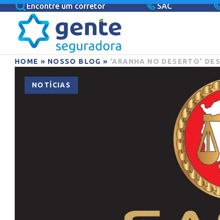
Encontre um corretor
SAC
HOME
»
NOSSO BLOG
»
‘ARANHA NO DESERTO’ DE
NOTÍCIAS