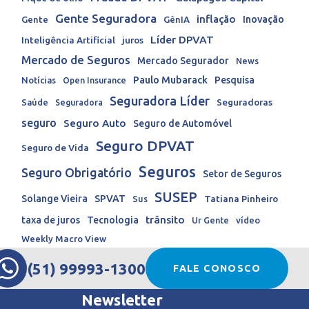
Gente Seguradora
inflação
Inovação
Gente
GênIA
Líder DPVAT
Inteligência Artificial
juros
Mercado de Seguros
Mercado Segurador
News
Paulo Mubarack
Pesquisa
Notícias
Open Insurance
Seguradora Líder
Seguradoras
Saúde
Seguradora
seguro
Seguro Auto
Seguro de Automóvel
Seguro DPVAT
Seguro de Vida
Seguros
Seguro Obrigatório
Setor de Seguros
SUSEP
Solange Vieira
SPVAT
Tatiana Pinheiro
Sus
trânsito
taxa de juros
Tecnologia
Ur Gente
vídeo
Weekly Macro View
(51) 99993-1300
FALE CONOSCO
Newsletter