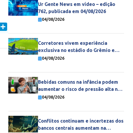
Ur Gente News em vídeo – edição
762, publicada em 04/08/2026
04/08/2026
In
mail
Share
Corretores vivem experiência
exclusiva no estádio do Grêmio e
fortalecem parceria com a Gente
04/08/2026
Seguradora
Bebidas comuns na infância podem
aumentar o risco de pressão alta na
vida adulta
04/08/2026
Conflitos continuam e incertezas dos
bancos centrais aumentam na