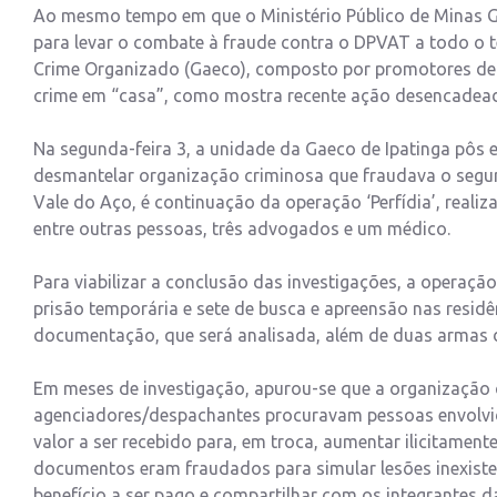
Ao mesmo tempo em que o Ministério Público de Minas G
para levar o combate à fraude contra o DPVAT a todo o t
Crime Organizado (Gaeco), composto por promotores de Just
crime em “casa”, como mostra recente ação desencadead
Na segunda-feira 3, a unidade da Gaeco de Ipatinga pôs
desmantelar organização criminosa que fraudava o segu
Vale do Aço, é continuação da operação ‘Perfídia’, rea
entre outras pessoas, três advogados e um médico.
Para viabilizar a conclusão das investigações, a operaç
prisão temporária e sete de busca e apreensão nas residê
documentação, que será analisada, além de duas armas d
Em meses de investigação, apurou-se que a organização 
agenciadores/despachantes procuravam pessoas envolvi
valor a ser recebido para, em troca, aumentar ilicitament
documentos eram fraudados para simular lesões inexisten
benefício a ser pago e compartilhar com os integrantes d