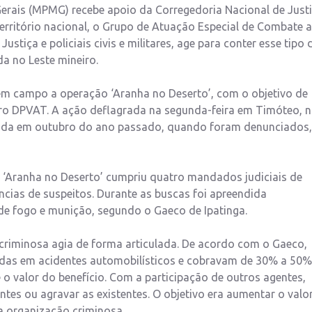
erais (MPMG) recebe apoio da Corregedoria Nacional de Just
erritório nacional, o Grupo de Atuação Especial de Combate 
iça e policiais civis e militares, age para conter esse tipo 
a no Leste mineiro.
 em campo a operação ‘Aranha no Deserto’, com o objetivo de
ro DPVAT. A ação deflagrada na segunda-feira em Timóteo, 
lizada em outubro do ano passado, quando foram denunciados,
ão ‘Aranha no Deserto’ cumpriu quatro mandados judiciais de
ncias de suspeitos. Durante as buscas foi apreendida
e fogo e munição, segundo o Gaeco de Ipatinga.
criminosa agia de forma articulada. De acordo com o Gaeco,
das em acidentes automobilísticos e cobravam de 30% a 50
e o valor do benefício. Com a participação de outros agentes,
tes ou agravar as existentes. O objetivo era aumentar o valo
a organização criminosa.