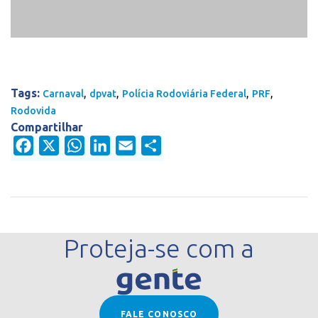
Tags:
,
,
,
,
Carnaval
dpvat
Polícia Rodoviária Federal
PRF
Rodovida
Compartilhar
Facebook
X
WhatsApp
LinkedIn
Email
Share
Proteja-se com a
FALE CONOSCO