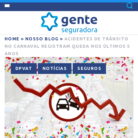
HOME
»
NOSSO BLOG
»
ACIDENTES DE TRÂNSITO
NO CARNAVAL REGISTRAM QUEDA NOS ÚLTIMOS 5
ANOS
,
,
DPVAT
NOTÍCIAS
SEGUROS