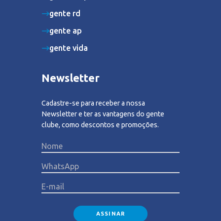
gente rd
gente ap
gente vida
Newsletter
Cadastre-se para receber a nossa
Newsletter e ter as vantagens do gente
clube, como descontos e promoções.
Please lea