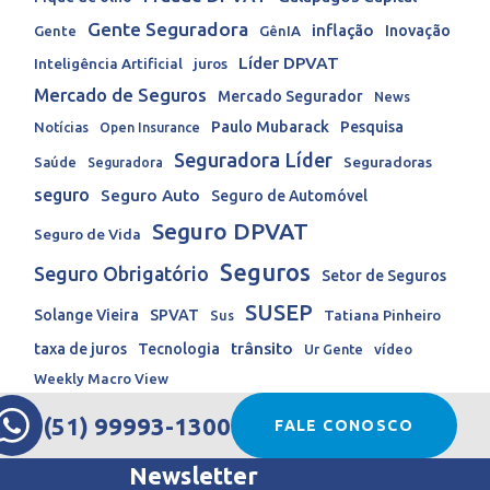
Gente Seguradora
inflação
Inovação
Gente
GênIA
Líder DPVAT
Inteligência Artificial
juros
Mercado de Seguros
Mercado Segurador
News
Paulo Mubarack
Pesquisa
Notícias
Open Insurance
Seguradora Líder
Seguradoras
Saúde
Seguradora
seguro
Seguro Auto
Seguro de Automóvel
Seguro DPVAT
Seguro de Vida
Seguros
Seguro Obrigatório
Setor de Seguros
SUSEP
Solange Vieira
SPVAT
Tatiana Pinheiro
Sus
trânsito
taxa de juros
Tecnologia
Ur Gente
vídeo
Weekly Macro View
(51) 99993-1300
FALE CONOSCO
Newsletter