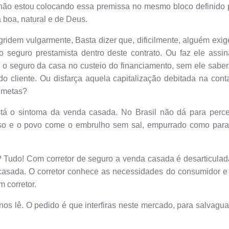
não estou colocando essa premissa no mesmo bloco definido 
a boa, natural e de Deus.
ridem vulgarmente, Basta dizer que, dificilmente, alguém exig
seguro prestamista dentro deste contrato. Ou faz ele assin
 o seguro da casa no custeio do financiamento, sem ele saber
do cliente. Ou disfarça aquela capitalização debitada na cont
s metas?
tá o sintoma da venda casada. No Brasil não dá para perce
isso e o povo come o embrulho sem sal, empurrado como par
 Tudo! Com corretor de seguro a venda casada é desarticulad
 casada. O corretor conhece as necessidades do consumidor e 
m corretor.
nos lê. O pedido é que interfiras neste mercado, para salvagua