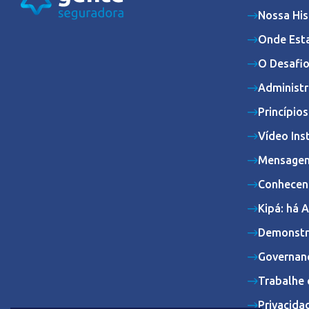
Nossa His
Onde Est
O Desafio
Administr
Princípio
Vídeo Ins
Mensagem
Conhecen
Kipá: há 
Demonstr
Governan
Trabalhe 
Privacida