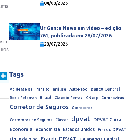
economia mundial
04/08/2026
 uma
Ur Gente News em vídeo – edição
761, publicada em 28/07/2026
isco
28/07/2026
uros
Tags
In
mail
Share
Banco Central
Acidente de Trânsito
análise
AutoPapo
Brasil
Boris Feldman
Claudio Ferraz
CNseg
Coronavírus
Corretor de Seguros
Corretores
dpvat
DPVAT Caixa
Corretores de Seguros
Câncer
Economia
economista
Estados Unidos
Fim do DPVAT
Fraude DPVAT
Galapagos Capital
Fique de olho