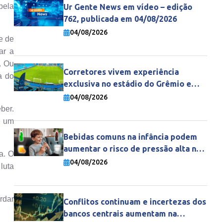
pela
Ur Gente News em vídeo – edição
762, publicada em 04/08/2026
04/08/2026
e de
ar a
. Ou
Corretores vivem experiência
a do
exclusiva no estádio do Grêmio e
fortalecem parceria com a Gente
04/08/2026
Seguradora
ber.
a um
Bebidas comuns na infância podem
aumentar o risco de pressão alta na
a. O
vida adulta
04/08/2026
luta
rdar
Conflitos continuam e incertezas dos
bancos centrais aumentam na