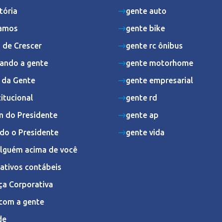
tória
gente auto
amos
gente bike
 de Crescer
gente rc ônibus
ando a gente
gente motorhome
s da Gente
gente empresarial
titucional
gente rd
 do Presidente
gente ap
do o Presidente
gente vida
Alguém acima de você
ativos contábeis
ça Corporativa
com a gente
de