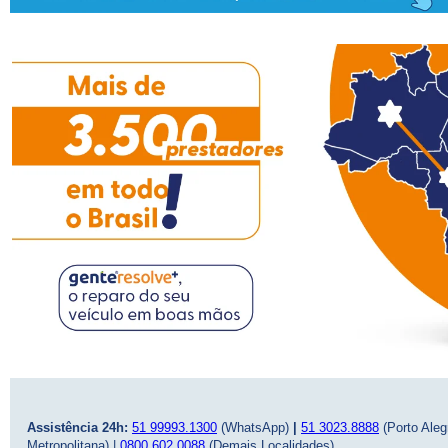
Assistência 24h:
51 99993.1300
(WhatsApp)
|
51 3023.8888
(Porto Aleg
Metropolitana) |
0800 602 0088
(Demais Localidades)