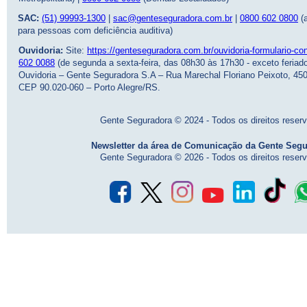
SAC:
(51) 99993-1300
|
sac@genteseguradora.com.br
|
0800 602 0800
(a
para pessoas com deficiência auditiva)
Ouvidoria:
Site:
https://genteseguradora.com.br/ouvidoria-formulario-con
602 0088
(de segunda a sexta-feira, das 08h30 às 17h30 - exceto feriado
Ouvidoria – Gente Seguradora S.A – Rua Marechal Floriano Peixoto, 450 
CEP 90.020-060 – Porto Alegre/RS.
Gente Seguradora © 2024 - Todos os direitos reser
Newsletter da área de Comunicação da Gente Seg
Gente Seguradora © 2026 - Todos os direitos reser
-
-
-
-
-
-