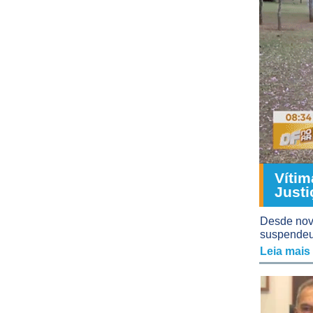
Vítim
Justi
Desde nove
suspendeu 
Leia mais