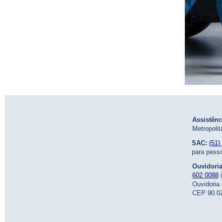
Assistênc
Metropolit
SAC:
(51)
para pesso
Ouvidori
602 0088
(
Ouvidoria 
CEP 90.02