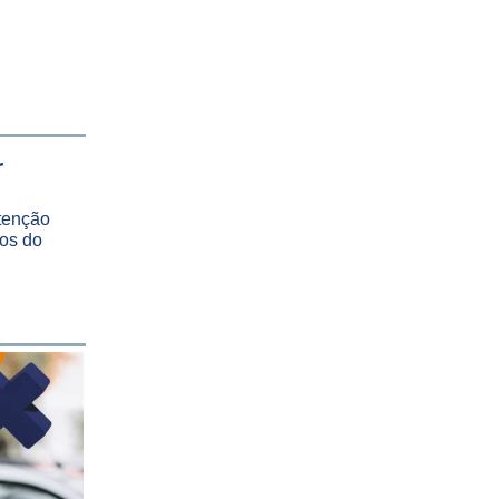
r
tenção
os do