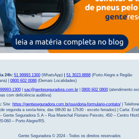
ia 24h:
51 99993.1300
(WhatsApp)
|
51 3023.8888
(Porto Alegre e Região
ana) |
0800 602 0088
(Demais Localidades)
 99993-1300
|
sac@genteseguradora.com.br
|
0800 602 0800
(atendimento exc
as com deficiência auditiva)
a:
Site:
https://genteseguradora.com.br/ouvidoria-formulario-contato/
| Telefon
de segunda a sexta-feira, das 08h30 às 17h30 - exceto feriados) | Carta: En
– Gente Seguradora S.A – Rua Marechal Floriano Peixoto, 450 – Centro Histó
0-060 – Porto Alegre/RS.
Gente Seguradora © 2024 - Todos os direitos reservados