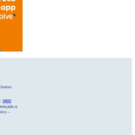
lusivo
e:
0800
dereçada a:
rico –