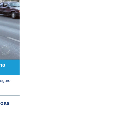
na
eguro,
soas