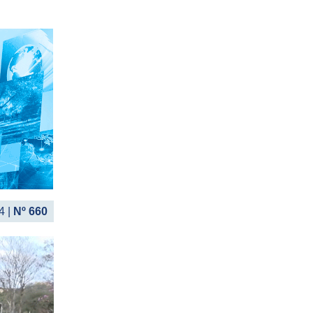
4 |
Nº 660