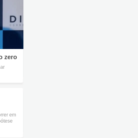
o zero
ar
rrer em
pótese