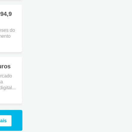
94,9
eses do
mento
uros
ercado
ma
gital...